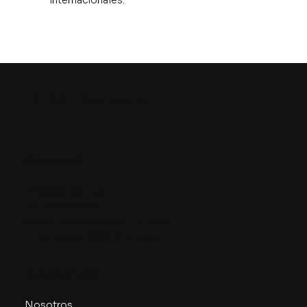
8
DW infrastructure
Contacto
info@dw.com.pe
+51 989289870
Cusco : Santa Monica H3, piso 1
Lima : La paz 1558, Miraflores.
Navegar por:
Nosotros